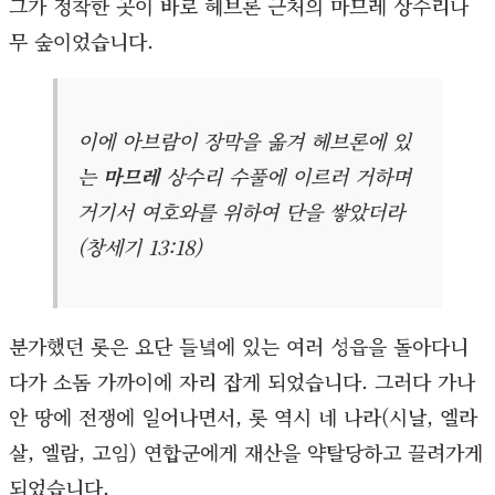
그가 정착한 곳이 바로 헤브론 근처의 마므레 상수리나
무 숲이었습니다.
이에 아브람이 장막을 옮겨 헤브론에 있
는
마므레
상수리 수풀에 이르러 거하며
거기서 여호와를 위하여 단을 쌓았더라
(창세기 13:18)
분가했던 롯은 요단 들녘에 있는 여러 성읍을 돌아다니
다가 소돔 가까이에 자리 잡게 되었습니다. 그러다 가나
안 땅에 전쟁에 일어나면서, 롯 역시 네 나라(시날, 엘라
살, 엘람, 고임) 연합군에게 재산을 약탈당하고 끌려가게
되었습니다.