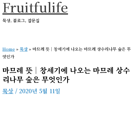
Fruitfulife
콘
텐
묵상, 블로그, 잡문집
츠
로
메
건
인
메
Home
»
묵상
»
마므레 뜻｜창세기에 나오는 마므레 상수리나무 숲은 무
너
뉴
엇인가
뛰
마므레 뜻｜창세기에 나오는 마므레 상수
기
리나무 숲은 무엇인가
묵상
/
2020년 5월 11일