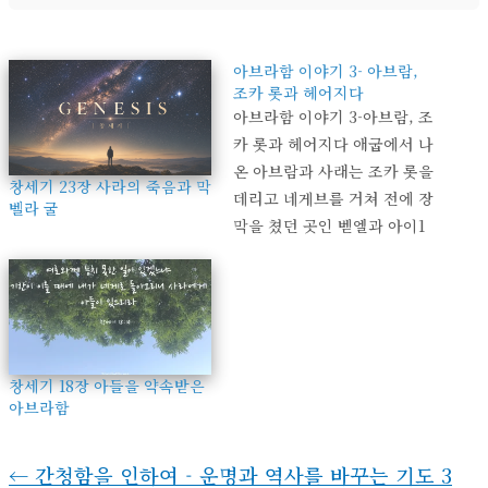
아브라함 이야기 3- 아브람,
조카 롯과 헤어지다
아브라함 이야기 3-아브람, 조
카 롯과 헤어지다 애굽에서 나
온 아브람과 사래는 조카 롯을
창세기 23장 사라의 죽음과 막
데리고 네게브를 거쳐 전에 장
벨라 굴
막을 쳤던 곳인 벧엘과 아이1
사이에 이르렀다. 아브람은 소
유한 가축과 은과 금이 풍부했
고, 롯도 양과 소와 장막이 따
로 있었던데다 가나안 사람과
브리스 사람들2도 이미 그 땅
창세기 18장 아들을 약속받은
에 거주하고 있던 터라, 사실
아브라함
그들이 머물게 된 곳은…
←
간청함을 인하여 - 운명과 역사를 바꾸는 기도 3