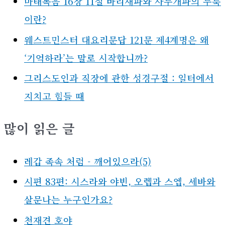
마태복음 16장 11절 바리새파와 사두개파의 누룩
이란?
웨스트민스터 대요리문답 121문 제4계명은 왜
‘기억하라’는 말로 시작합니까?
그리스도인과 직장에 관한 성경구절 : 일터에서
지치고 힘들 때
많이 읽은 글
레갑 족속 처럼 - 깨어있으라(5)
시편 83편: 시스라와 야빈, 오렙과 스엡, 세바와
살문나는 누구인가요?
천재견 호야